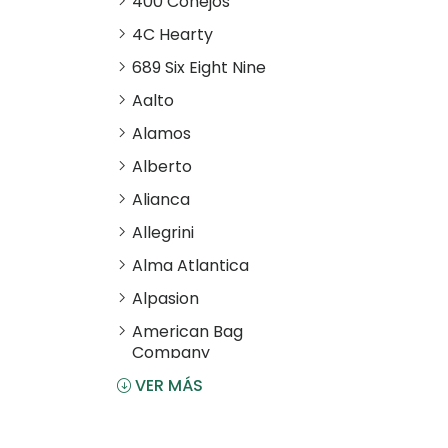
400 Conejos
4C Hearty
689 Six Eight Nine
Aalto
Alamos
Alberto
Alianca
Allegrini
Alma Atlantica
Alpasion
American Bag
Company
VER MÁS
Angostura
Antiu Xixona