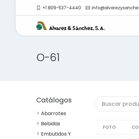
+1 809-537-4440
info@alvarezysanche
O-61
Catálogos
Abarrotes
Bebidas
FOTO
CO
Embutidos Y