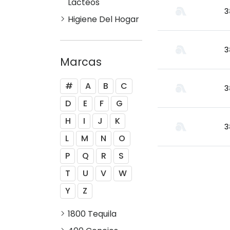
Lacteos
3
Higiene Del Hogar
3
Marcas
#
A
B
C
3
D
E
F
G
H
I
J
K
3
L
M
N
O
P
Q
R
S
T
U
V
W
Y
Z
1800 Tequila