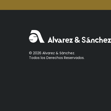
Aperol
Arcos
Areparepa
Argensun
Astrales
Avelina
Ayala
© 2026 Alvarez & Sánchez.
Todos los Derechos Reservados.
Azevedo
Bacalarico
Badia
Bai
Baldom
Barbero
Barone Fini