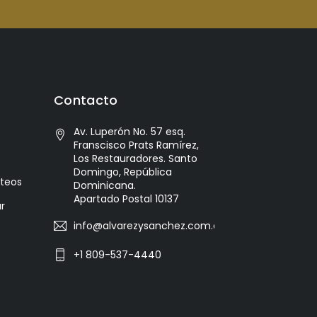
Contacto
Av. Luperón No. 57 esq.
Franscisco Prats Ramírez,
Los Restauradores. Santo
Domingo, República
cteos
Dominicana.
Apartado Postal 10137
r
info@alvarezysanchez.com.do
+1 809-537-4440