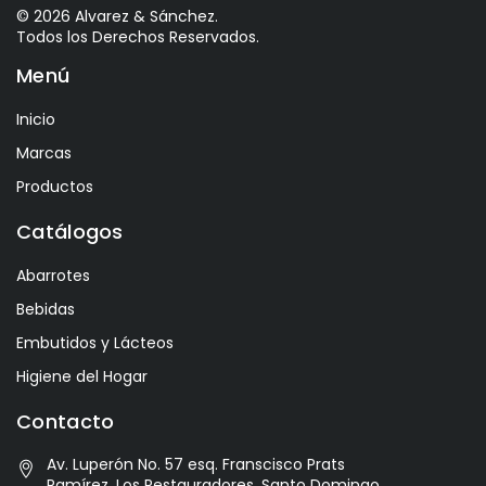
Astrales
© 2026 Alvarez & Sánchez.
Todos los Derechos Reservados.
Avelina
Menú
Ayala
Azevedo
Inicio
Bacalarico
Marcas
Badia
Productos
Bai
Catálogos
Baldom
Abarrotes
Barbero
Bebidas
Barone Fini
Embutidos y Lácteos
Benediktiner
Higiene del Hogar
Beronia
Contacto
Best Maid
Av. Luperón No. 57 esq. Franscisco Prats
Bitburger
Ramírez, Los Restauradores. Santo Domingo,