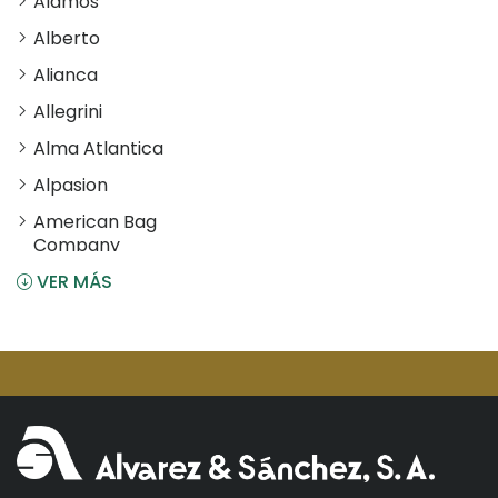
Alamos
Alberto
Alianca
Allegrini
Alma Atlantica
Alpasion
American Bag
Company
VER MÁS
Angostura
Antiu Xixona
Aperol
Arcos
Areparepa
Argensun