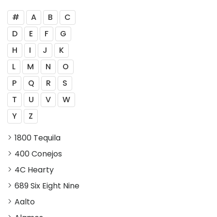
#
A
B
C
D
E
F
G
H
I
J
K
L
M
N
O
P
Q
R
S
T
U
V
W
Y
Z
1800 Tequila
400 Conejos
4C Hearty
689 Six Eight Nine
Aalto