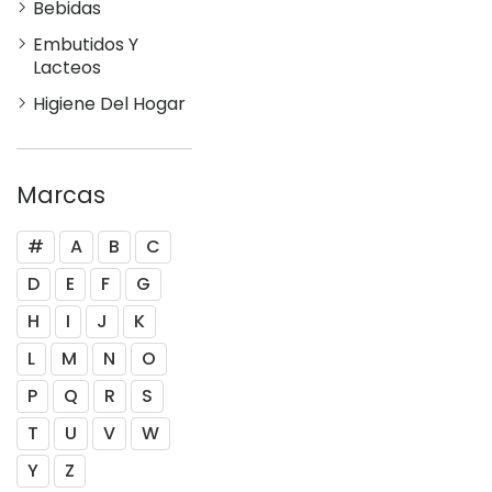
Bebidas
Embutidos Y
Lacteos
Higiene Del Hogar
Marcas
#
A
B
C
D
E
F
G
H
I
J
K
L
M
N
O
P
Q
R
S
T
U
V
W
Y
Z