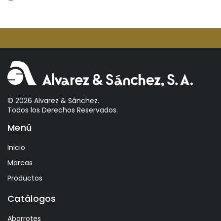
Antiu Xixona
Aperol
Arcos
Areparepa
Argensun
Astrales
© 2026 Alvarez & Sánchez.
Todos los Derechos Reservados.
Avelina
Menú
Ayala
Azevedo
Inicio
Bacalarico
Marcas
Badia
Productos
Bai
Catálogos
Baldom
Abarrotes