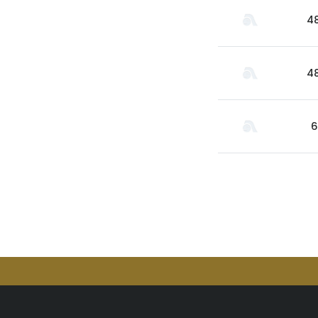
Benediktiner
4
Beronia
Best Maid
4
Bitburger
Black Kite
6
Blue Diamond
Blue Ribbon
Bollinger
Bonifanti
Brach S
Britvic
Bruichladdich
Burriach
Butcher Boy