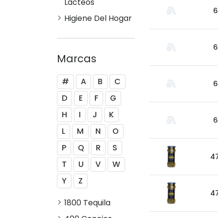
Lacteos
6
Higiene Del Hogar
6
Marcas
#
A
B
C
6
D
E
F
G
H
I
J
K
6
L
M
N
O
P
Q
R
S
4
T
U
V
W
Y
Z
4
1800 Tequila