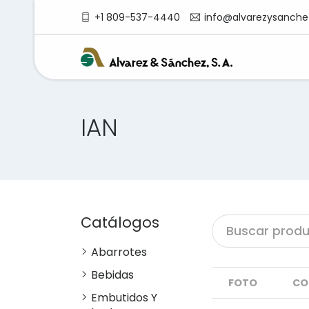
+1 809-537-4440
info@alvarezysanche
IAN
Catálogos
Abarrotes
Bebidas
FOTO
CO
Embutidos Y