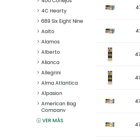
400 Conejos
4
4C Hearty
689 Six Eight Nine
Aalto
4
Alamos
Alberto
4
Alianca
Allegrini
4
Alma Atlantica
Alpasion
4
American Bag
Company
VER MÁS
Angostura
4
Antiu Xixona