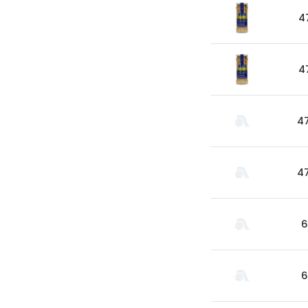
Aperol
4
Arcos
Areparepa
Argensun
4
Astrales
Avelina
4
Ayala
Azevedo
4
Bacalarico
Badia
6
Bai
Baldom
Barbero
6
Barone Fini