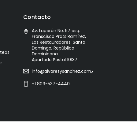
Contacto
Av. Luperón No. 57 esq.
Franscisco Prats Ramírez,
Los Restauradores. Santo
Domingo, República
cteos
Dominicana.
Apartado Postal 10137
r
info@alvarezysanchez.com.do
+1 809-537-4440