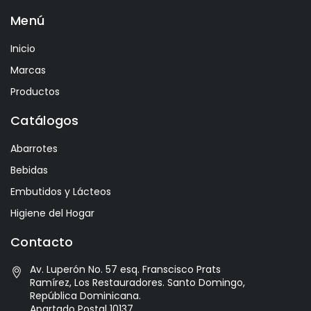
Menú
Ayala
Azevedo
Inicio
Bacalarico
Marcas
Badia
Productos
Bai
Catálogos
Baldom
Abarrotes
Barbero
Bebidas
Barone Fini
Embutidos y Lácteos
Benediktiner
Higiene del Hogar
Beronia
Contacto
Best Maid
Av. Luperón No. 57 esq. Franscisco Prats
Bitburger
Ramírez, Los Restauradores. Santo Domingo,
Black Kite
República Dominicana.
Apartado Postal 10137