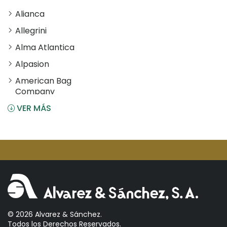
Alianca
Allegrini
Alma Atlantica
Alpasion
American Bag
Company
VER MÁS
Angostura
Antiu Xixona
Aperol
Arcos
Areparepa
Argensun
Astrales
© 2026 Alvarez & Sánchez.
Todos los Derechos Reservados.
Avelina