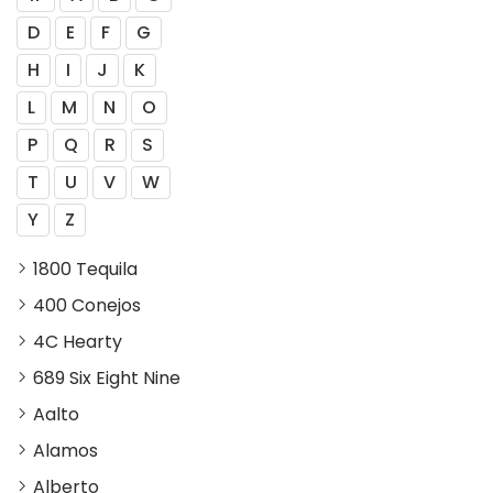
D
E
F
G
H
I
J
K
L
M
N
O
P
Q
R
S
T
U
V
W
Y
Z
1800 Tequila
400 Conejos
4C Hearty
689 Six Eight Nine
Aalto
Alamos
Alberto