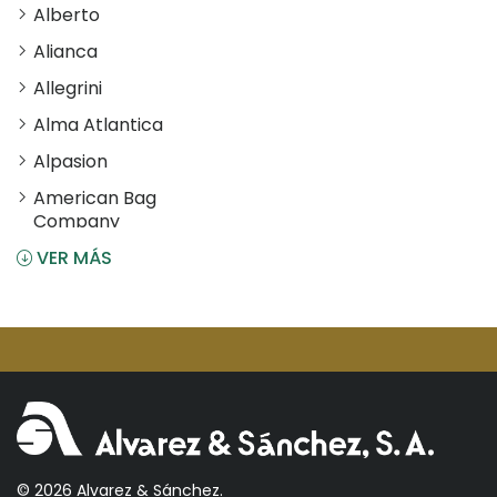
Alberto
Alianca
Allegrini
Alma Atlantica
Alpasion
American Bag
Company
VER MÁS
Angostura
Antiu Xixona
Aperol
Arcos
Areparepa
Argensun
Astrales
© 2026 Alvarez & Sánchez.