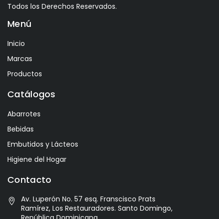
Todos los Derechos Reservados.
Avelina
Menú
Ayala
Azevedo
Inicio
Bacalarico
Marcas
Badia
Productos
Bai
Catálogos
Baldom
Abarrotes
Barbero
Bebidas
Barone Fini
Embutidos y Lácteos
Benediktiner
Higiene del Hogar
Beronia
Contacto
Best Maid
Av. Luperón No. 57 esq. Franscisco Prats
Bitburger
Ramírez, Los Restauradores. Santo Domingo,
Black Kite
República Dominicana.