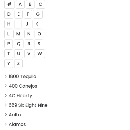
#
A
B
C
D
E
F
G
H
I
J
K
L
M
N
O
P
Q
R
S
T
U
V
W
Y
Z
1800 Tequila
400 Conejos
4C Hearty
689 Six Eight Nine
Aalto
Alamos