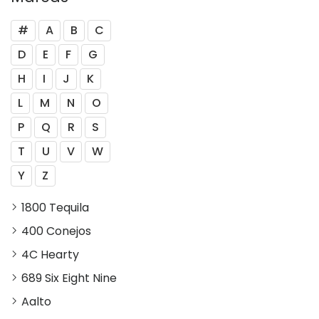
#
A
B
C
D
E
F
G
H
I
J
K
L
M
N
O
P
Q
R
S
T
U
V
W
Y
Z
1800 Tequila
400 Conejos
4C Hearty
689 Six Eight Nine
Aalto