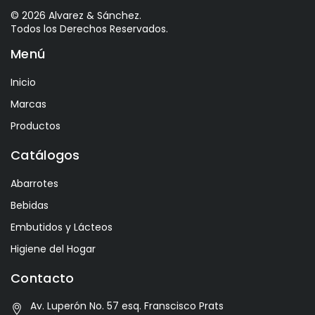
Astrales
© 2026 Alvarez & Sánchez.
Todos los Derechos Reservados.
Avelina
Menú
Ayala
Azevedo
Inicio
Bacalarico
Marcas
Badia
Productos
Bai
Catálogos
Baldom
Abarrotes
Barbero
Bebidas
Barone Fini
Embutidos y Lácteos
Benediktiner
Higiene del Hogar
Beronia
Contacto
Best Maid
Av. Luperón No. 57 esq. Franscisco Prats
Bitburger