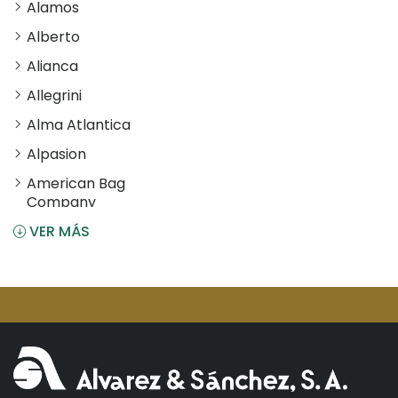
Alamos
Alberto
Alianca
Allegrini
Alma Atlantica
Alpasion
American Bag
Company
VER MÁS
Angostura
Antiu Xixona
Aperol
Arcos
Areparepa
Argensun