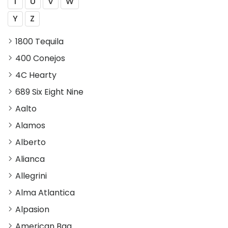
T
U
V
W
Y
Z
1800 Tequila
400 Conejos
4C Hearty
689 Six Eight Nine
Aalto
Alamos
Alberto
Alianca
Allegrini
Alma Atlantica
Alpasion
American Bag