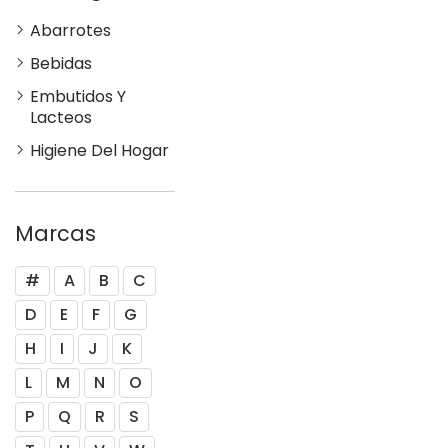
Abarrotes
Bebidas
Embutidos Y
Lacteos
Higiene Del Hogar
Marcas
#
A
B
C
D
E
F
G
H
I
J
K
L
M
N
O
P
Q
R
S