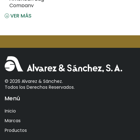
Company
VER MÁS
Angostura
Antiu Xixona
Aperol
Arcos
Areparepa
Argensun
Astrales
© 2026 Alvarez & Sánchez.
Todos los Derechos Reservados.
Avelina
Menú
Ayala
Azevedo
Inicio
Bacalarico
Marcas
Badia
Productos
Bai