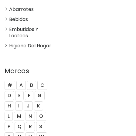
Abarrotes
Bebidas
Embutidos Y
Lacteos
Higiene Del Hogar
Marcas
#
A
B
C
D
E
F
G
H
I
J
K
L
M
N
O
P
Q
R
S