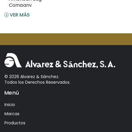
Company
VER MÁS
Angostura
Antiu Xixona
Aperol
Arcos
Areparepa
Argensun
Astrales
© 2026 Alvarez & Sánchez.
Todos los Derechos Reservados.
Avelina
Menú
Ayala
Azevedo
Inicio
Bacalarico
Marcas
Badia
Productos
Bai