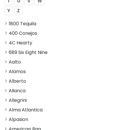
T
U
V
W
Y
Z
1800 Tequila
400 Conejos
4C Hearty
689 Six Eight Nine
Aalto
Alamos
Alberto
Alianca
Allegrini
Alma Atlantica
Alpasion
American Bag