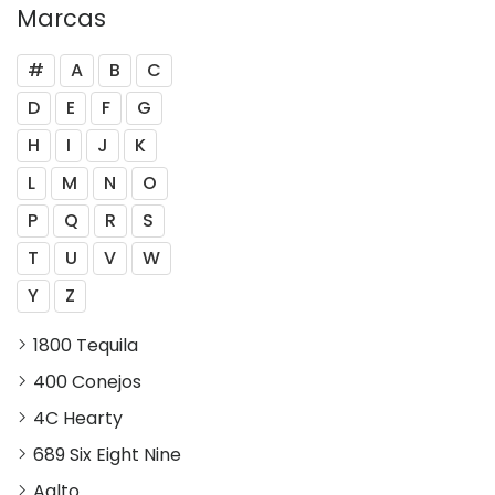
Marcas
#
A
B
C
D
E
F
G
H
I
J
K
L
M
N
O
P
Q
R
S
T
U
V
W
Y
Z
1800 Tequila
400 Conejos
4C Hearty
689 Six Eight Nine
Aalto