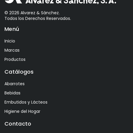
Astrales
© 2026 Alvarez & Sánchez.
Todos los Derechos Reservados.
Avelina
Menú
Ayala
Azevedo
Inicio
Bacalarico
Marcas
Badia
Productos
Bai
Catálogos
Baldom
Abarrotes
Barbero
Bebidas
Barone Fini
Embutidos y Lácteos
Benediktiner
Higiene del Hogar
Beronia
Contacto
Best Maid