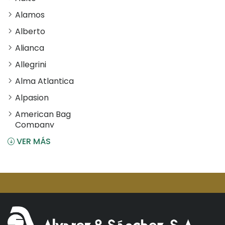
Alamos
Alberto
Alianca
Allegrini
Alma Atlantica
Alpasion
American Bag
Company
VER MÁS
Angostura
Antiu Xixona
Aperol
Arcos
Areparepa
Argensun