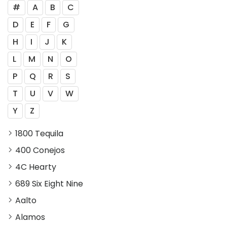
#
A
B
C
D
E
F
G
H
I
J
K
L
M
N
O
P
Q
R
S
T
U
V
W
Y
Z
1800 Tequila
400 Conejos
4C Hearty
689 Six Eight Nine
Aalto
Alamos