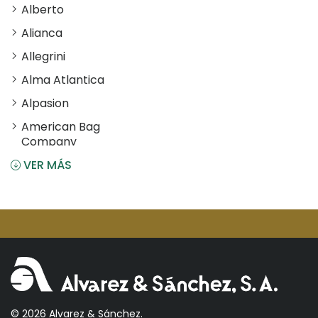
Alberto
Alianca
Allegrini
Alma Atlantica
Alpasion
American Bag
Company
VER MÁS
Angostura
Antiu Xixona
Aperol
Arcos
Areparepa
Argensun
Astrales
© 2026 Alvarez & Sánchez.