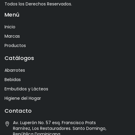
Todos los Derechos Reservados.
Avelina
Menú
Ayala
Azevedo
Inicio
Bacalarico
Marcas
Badia
Productos
Bai
Catálogos
Baldom
Abarrotes
Barbero
Bebidas
Barone Fini
Embutidos y Lácteos
Benediktiner
Higiene del Hogar
Beronia
Contacto
Best Maid
Av. Luperón No. 57 esq. Franscisco Prats
Bitburger
Ramírez, Los Restauradores. Santo Domingo,
Black Kite
República Dominicana.