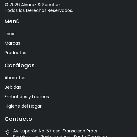
Astrales
© 2026 Alvarez & Sánchez.
Todos los Derechos Reservados.
Avelina
Menú
Ayala
Azevedo
Inicio
Bacalarico
Marcas
Badia
Productos
Bai
Catálogos
Baldom
Abarrotes
Barbero
Bebidas
Barone Fini
Embutidos y Lácteos
Benediktiner
Higiene del Hogar
Beronia
Contacto
Best Maid
Av. Luperón No. 57 esq. Franscisco Prats
Bitburger
Ramírez, Los Restauradores. Santo Domingo,