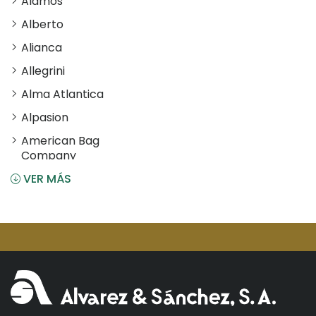
Alamos
Alberto
Alianca
Allegrini
Alma Atlantica
Alpasion
American Bag
Company
VER MÁS
Angostura
Antiu Xixona
Aperol
Arcos
Areparepa
Argensun