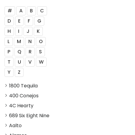
#
A
B
C
D
E
F
G
H
I
J
K
L
M
N
O
P
Q
R
S
T
U
V
W
Y
Z
1800 Tequila
400 Conejos
4C Hearty
689 Six Eight Nine
Aalto