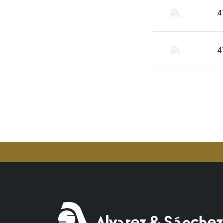
Aperol
4
Arcos
Areparepa
Argensun
4
Astrales
Avelina
Ayala
Azevedo
Bacalarico
Badia
Bai
Baldom
Barbero
Barone Fini