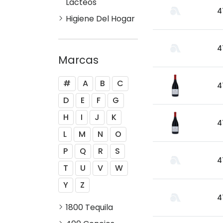
Lacteos
4
Higiene Del Hogar
4
Marcas
#
A
B
C
4
D
E
F
G
H
I
J
K
4
L
M
N
O
P
Q
R
S
4
T
U
V
W
Y
Z
4
1800 Tequila