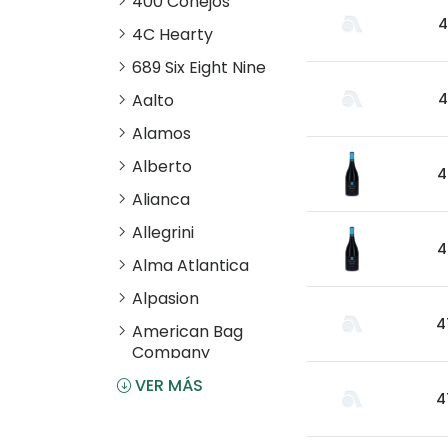
400 Conejos
4
4C Hearty
689 Six Eight Nine
Aalto
4
Alamos
Alberto
4
Alianca
Allegrini
4
Alma Atlantica
Alpasion
4
American Bag
Company
VER MÁS
Angostura
4
Antiu Xixona