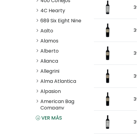
400 Conejos
3
4C Hearty
689 Six Eight Nine
Aalto
3
Alamos
Alberto
3
Alianca
Allegrini
3
Alma Atlantica
Alpasion
3
American Bag
Company
VER MÁS
Angostura
3
Antiu Xixona