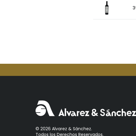
Aperol
3
Arcos
Areparepa
Argensun
Astrales
Avelina
Ayala
Azevedo
Bacalarico
Badia
Bai
Baldom
Barbero
© 2026 Alvarez & Sánchez.
Barone Fini
Todos los Derechos Reservados.