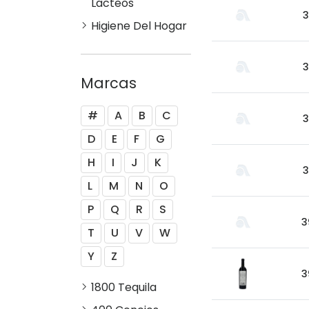
Lacteos
3
Higiene Del Hogar
3
Marcas
#
A
B
C
3
D
E
F
G
H
I
J
K
3
L
M
N
O
P
Q
R
S
3
T
U
V
W
Y
Z
3
1800 Tequila