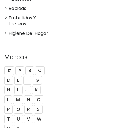
Bebidas
Embutidos Y
Lacteos
Higiene Del Hogar
Marcas
#
A
B
C
D
E
F
G
H
I
J
K
L
M
N
O
P
Q
R
S
T
U
V
W