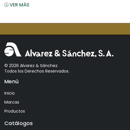
VER MÁS
Angostura
Antiu Xixona
Aperol
Arcos
Areparepa
Argensun
Astrales
© 2026 Alvarez & Sánchez.
Todos los Derechos Reservados.
Avelina
Menú
Ayala
Azevedo
Inicio
Bacalarico
Marcas
Badia
Productos
Bai
Catálogos
Baldom