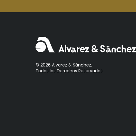
Aperol
Arcos
Areparepa
Argensun
Astrales
Avelina
Ayala
© 2026 Alvarez & Sánchez.
Todos los Derechos Reservados.
Azevedo
Bacalarico
Badia
Bai
Baldom
Barbero
Barone Fini