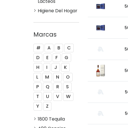
Lacteos
5
Higiene Del Hogar
5
Marcas
#
A
B
C
5
D
E
F
G
H
I
J
K
5
L
M
N
O
P
Q
R
S
5
T
U
V
W
Y
Z
5
1800 Tequila