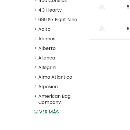
400 Conejos
5
4C Hearty
689 Six Eight Nine
Aalto
5
Alamos
Alberto
Alianca
Allegrini
Alma Atlantica
Alpasion
American Bag
Company
VER MÁS
Angostura
Antiu Xixona