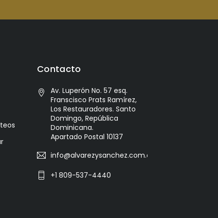
Contacto
Av. Luperón No. 57 esq.
Franscisco Prats Ramírez,
Los Restauradores. Santo
Domingo, República
cteos
Dominicana.
Apartado Postal 10137
r
info@alvarezysanchez.com.do
+1 809-537-4440