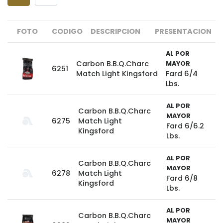
FOTO
CODIGO
DESCRIPCION
PRESENTACION
AL POR
Carbon B.B.Q.Charc
MAYOR
6251
Match Light Kingsford
Fard 6/4
Lbs.
AL POR
Carbon B.B.Q.Charc
MAYOR
6275
Match Light
Fard 6/6.2
Kingsford
Lbs.
AL POR
Carbon B.B.Q.Charc
MAYOR
6278
Match Light
Fard 6/8
Kingsford
Lbs.
AL POR
Carbon B.B.Q.Charc
MAYOR