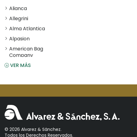
Alianca
Allegrini
Alma Atlantica
Alpasion
American Bag
Company
VER MÁS
Angostura
Antiu Xixona
Aperol
Arcos
Areparepa
Argensun
Astrales
© 2026 Alvarez & Sánchez.
Todos los Derechos Reservados.
Avelina