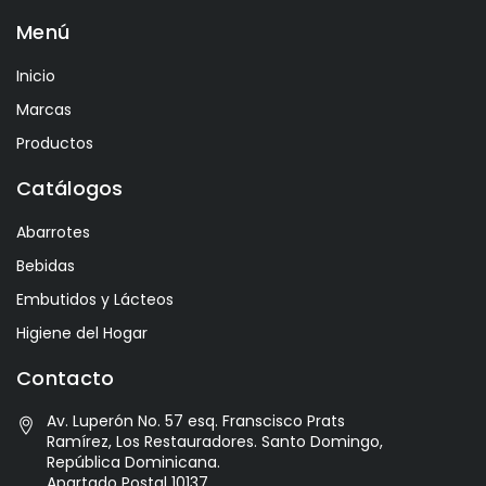
Menú
Ayala
Azevedo
Inicio
Bacalarico
Marcas
Badia
Productos
Bai
Catálogos
Baldom
Abarrotes
Barbero
Bebidas
Barone Fini
Embutidos y Lácteos
Benediktiner
Higiene del Hogar
Beronia
Contacto
Best Maid
Av. Luperón No. 57 esq. Franscisco Prats
Bitburger
Ramírez, Los Restauradores. Santo Domingo,
Black Kite
República Dominicana.
Apartado Postal 10137