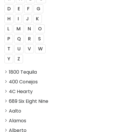
D
E
F
G
H
I
J
K
L
M
N
O
P
Q
R
S
T
U
V
W
Y
Z
1800 Tequila
400 Conejos
4C Hearty
689 Six Eight Nine
Aalto
Alamos
Alberto