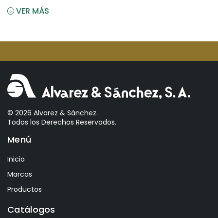
VER MÁS
Angostura
Antiu Xixona
Aperol
Arcos
Areparepa
Argensun
Astrales
© 2026 Alvarez & Sánchez.
Todos los Derechos Reservados.
Avelina
Menú
Ayala
Azevedo
Inicio
Bacalarico
Marcas
Badia
Productos
Bai
Catálogos