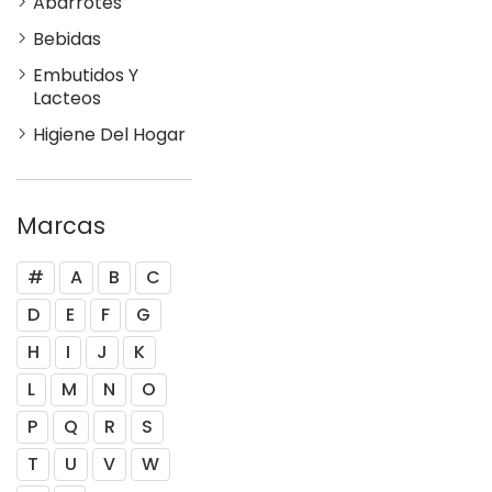
Abarrotes
Bebidas
Embutidos Y
Lacteos
Higiene Del Hogar
Marcas
#
A
B
C
D
E
F
G
H
I
J
K
L
M
N
O
P
Q
R
S
T
U
V
W