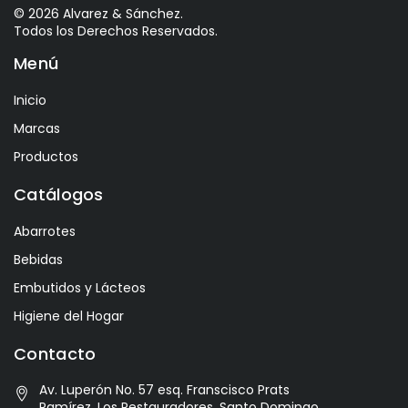
Astrales
© 2026 Alvarez & Sánchez.
Todos los Derechos Reservados.
Avelina
Menú
Ayala
Azevedo
Inicio
Bacalarico
Marcas
Badia
Productos
Bai
Catálogos
Baldom
Abarrotes
Barbero
Bebidas
Barone Fini
Embutidos y Lácteos
Benediktiner
Higiene del Hogar
Beronia
Contacto
Best Maid
Av. Luperón No. 57 esq. Franscisco Prats
Bitburger
Ramírez, Los Restauradores. Santo Domingo,