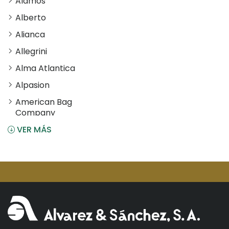
Alamos
Alberto
Alianca
Allegrini
Alma Atlantica
Alpasion
American Bag
Company
VER MÁS
Angostura
Antiu Xixona
Aperol
Arcos
Areparepa
Argensun