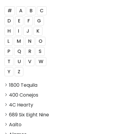
#
A
B
C
D
E
F
G
H
I
J
K
L
M
N
O
P
Q
R
S
T
U
V
W
Y
Z
1800 Tequila
400 Conejos
4C Hearty
689 Six Eight Nine
Aalto