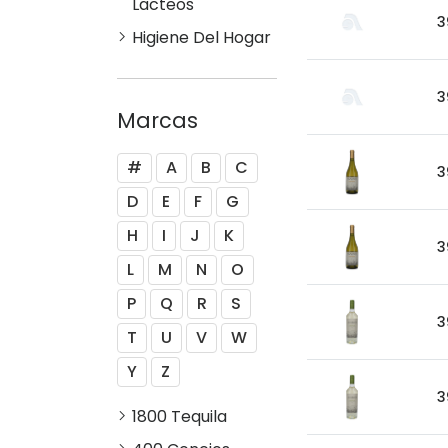
Lacteos
3
Higiene Del Hogar
3
Marcas
#
A
B
C
3
D
E
F
G
H
I
J
K
3
L
M
N
O
P
Q
R
S
3
T
U
V
W
Y
Z
3
1800 Tequila