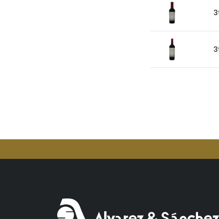
Aperol
3
Arcos
Areparepa
Argensun
3
Astrales
Avelina
Ayala
Azevedo
Bacalarico
Badia
Bai
Baldom
Barbero
Barone Fini