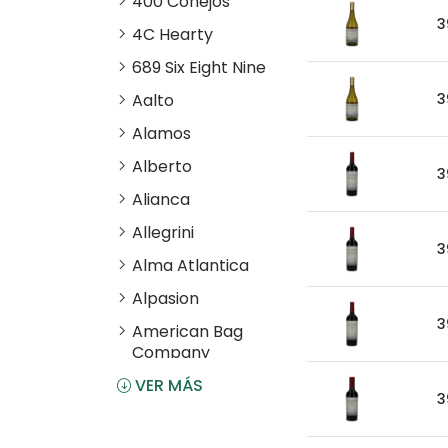
400 Conejos
3
4C Hearty
689 Six Eight Nine
Aalto
3
Alamos
Alberto
3
Alianca
Allegrini
3
Alma Atlantica
Alpasion
3
American Bag
Company
VER MÁS
Angostura
3
Antiu Xixona