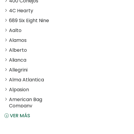
400 Conejos
4C Hearty
689 Six Eight Nine
Aalto
Alamos
Alberto
Alianca
Allegrini
Alma Atlantica
Alpasion
American Bag
Company
VER MÁS
Angostura
Antiu Xixona