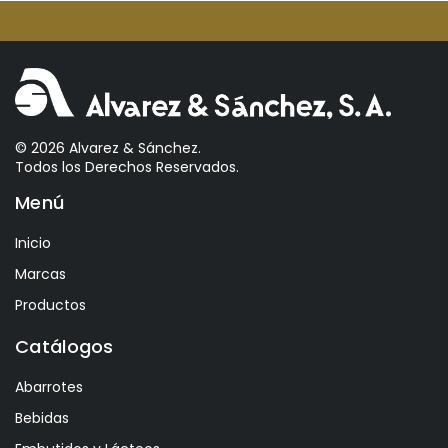
Aperol
Arcos
Areparepa
Argensun
Astrales
© 2026 Alvarez & Sánchez.
Todos los Derechos Reservados.
Avelina
Menú
Ayala
Azevedo
Inicio
Bacalarico
Marcas
Badia
Productos
Bai
Catálogos
Baldom
Abarrotes
Barbero
Bebidas
Barone Fini