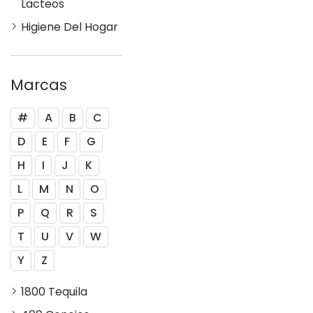
Lacteos
Higiene Del Hogar
Marcas
#
A
B
C
D
E
F
G
H
I
J
K
L
M
N
O
P
Q
R
S
T
U
V
W
Y
Z
1800 Tequila