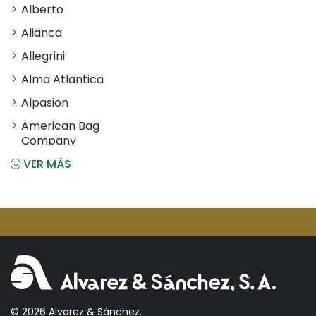
Alberto
Alianca
Allegrini
Alma Atlantica
Alpasion
American Bag
Company
VER MÁS
Angostura
Antiu Xixona
Aperol
Arcos
Areparepa
Argensun
Astrales
© 2026 Alvarez & Sánchez.