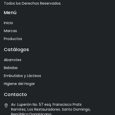
Todos los Derechos Reservados.
Avelina
Menú
Ayala
Azevedo
Inicio
Bacalarico
Marcas
Badia
Productos
Bai
Catálogos
Baldom
Abarrotes
Barbero
Bebidas
Barone Fini
Embutidos y Lácteos
Benediktiner
Higiene del Hogar
Beronia
Contacto
Best Maid
Av. Luperón No. 57 esq. Franscisco Prats
Bitburger
Ramírez, Los Restauradores. Santo Domingo,
Black Kite
República Dominicana.