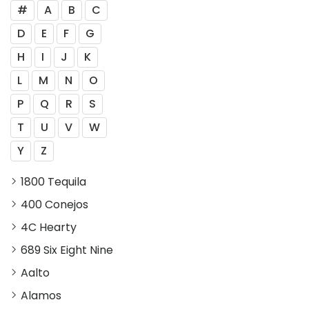
#
A
B
C
D
E
F
G
H
I
J
K
L
M
N
O
P
Q
R
S
T
U
V
W
Y
Z
1800 Tequila
400 Conejos
4C Hearty
689 Six Eight Nine
Aalto
Alamos