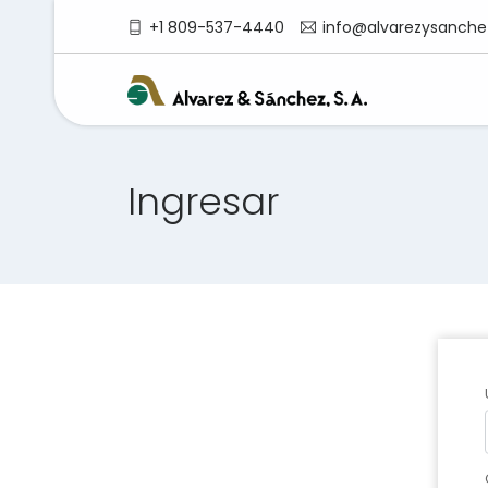
+1 809-537-4440
info@alvarezysanche
Ingresar