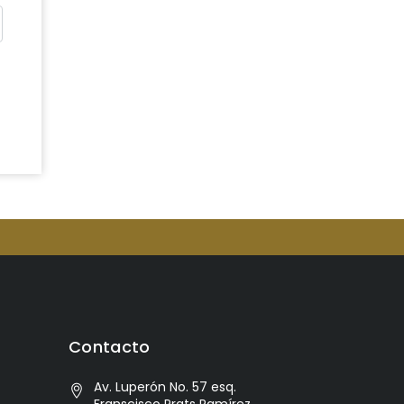
Contacto
Av. Luperón No. 57 esq.