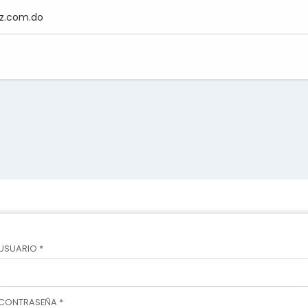
z.com.do
USUARIO *
CONTRASEÑA *